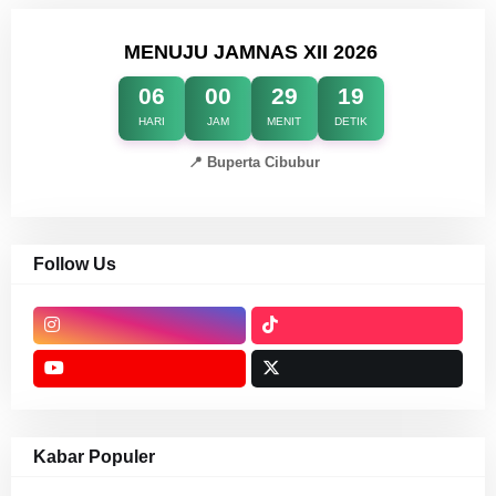
MENUJU JAMNAS XII 2026
06
00
29
18
HARI
JAM
MENIT
DETIK
📍 Buperta Cibubur
Follow Us
Kabar Populer