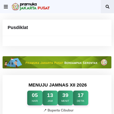
Pusdiklat
MENUJU JAMNAS XII 2026
05
13
39
16
HARI
JAM
MENIT
DETIK
📍 Buperta Cibubur