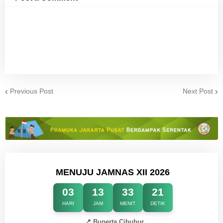
Previous Post
Next Post
MENUJU JAMNAS XII 2026
03
13
33
21
HARI
JAM
MENIT
DETIK
📍 Buperta Cibubur