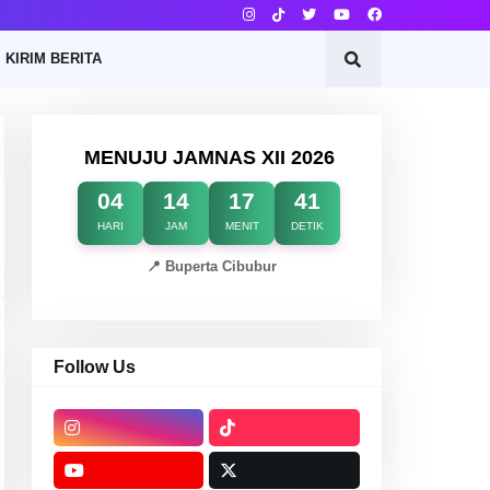
KIRIM BERITA
MENUJU JAMNAS XII 2026
04
14
17
40
HARI
JAM
MENIT
DETIK
📍 Buperta Cibubur
Follow Us