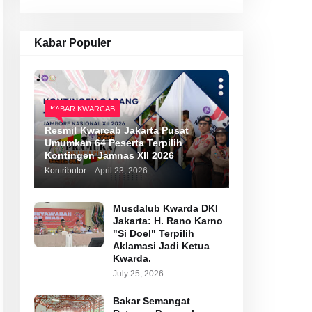
Kabar Populer
KABAR KWARCAB
Resmi! Kwarcab Jakarta Pusat
Umumkan 64 Peserta Terpilih
Kontingen Jamnas XII 2026
Kontributor
-
April 23, 2026
Musdalub Kwarda DKI
Jakarta: H. Rano Karno
"Si Doel" Terpilih
Aklamasi Jadi Ketua
Kwarda.
July 25, 2026
Bakar Semangat