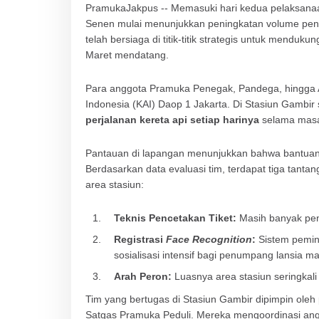
PramukaJakpus -- Memasuki hari kedua pelaksanaa
Senen mulai menunjukkan peningkatan volume penu
telah bersiaga di titik-titik strategis untuk mendu
Maret mendatang.
Para anggota Pramuka Penegak, Pandega, hingga 
Indonesia (KAI) Daop 1 Jakarta. Di Stasiun Gambir s
perjalanan kereta api setiap harinya
selama masa
Pantauan di lapangan menunjukkan bahwa bantuan m
Berdasarkan data evaluasi tim, terdapat tiga tan
area stasiun:
Teknis Pencetakan Tiket:
Masih banyak pen
Registrasi
Face Recognition
:
Sistem pemin
sosialisasi intensif bagi penumpang lansia
Arah Peron:
Luasnya area stasiun seringka
Tim yang bertugas di Stasiun Gambir dipimpin oleh
Satgas Pramuka Peduli. Mereka mengoordinasi angg