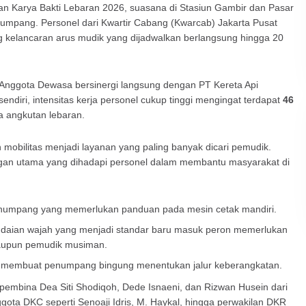
n Karya Bakti Lebaran 2026, suasana di Stasiun Gambir dan Pasar
mpang. Personel dari Kwartir Cabang (Kwarcab) Jakarta Pusat
kung kelancaran arus mudik yang dijadwalkan berlangsung hingga 20
Anggota Dewasa bersinergi langsung dengan PT Kereta Api
endiri, intensitas kerja personel cukup tinggi mengingat terdapat
46
 angkutan lebaran.
obilitas menjadi layanan yang paling banyak dicari pemudik.
tangan utama yang dihadapi personel dalam membantu masyarakat di
umpang yang memerlukan panduan pada mesin cetak mandiri.
daian wajah yang menjadi standar baru masuk peron memerlukan
 maupun pemudik musiman.
li membuat penumpang bingung menentukan jalur keberangkatan.
 pembina Dea Siti Shodiqoh, Dede Isnaeni, dan Rizwan Husein dari
ota DKC seperti Senoaji Idris, M. Haykal, hingga perwakilan DKR