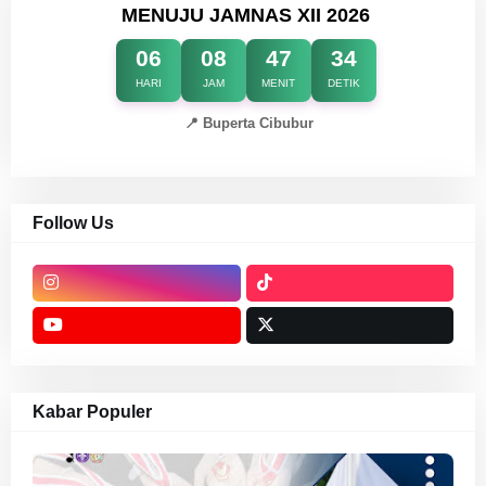
MENUJU JAMNAS XII 2026
06
08
47
34
HARI
JAM
MENIT
DETIK
📍 Buperta Cibubur
Follow Us
Kabar Populer