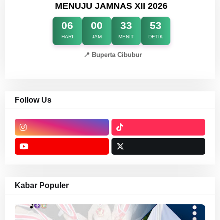
MENUJU JAMNAS XII 2026
06
00
33
52
HARI
JAM
MENIT
DETIK
📍 Buperta Cibubur
Follow Us
Kabar Populer