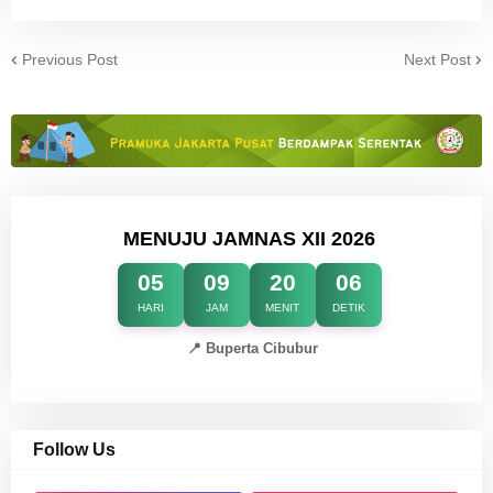
Previous Post
Next Post
MENUJU JAMNAS XII 2026
05
09
20
05
HARI
JAM
MENIT
DETIK
📍 Buperta Cibubur
Follow Us