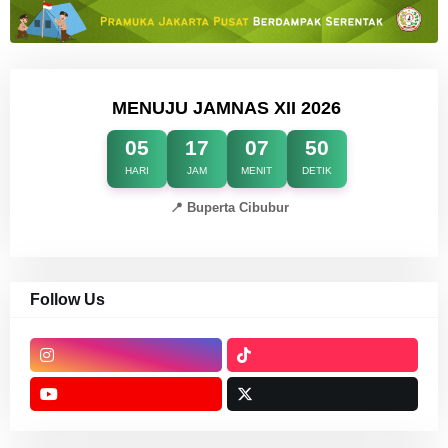
MENUJU JAMNAS XII 2026
05
17
07
49
HARI
JAM
MENIT
DETIK
📍 Buperta Cibubur
Follow Us